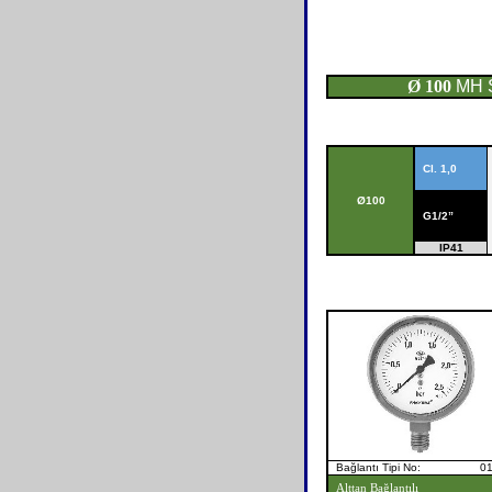
Ø 100
MH 
Cl. 1,0
Ø
100
G1/2”
IP41
Bağlantı Tipi No: 0
Alttan Bağlantılı