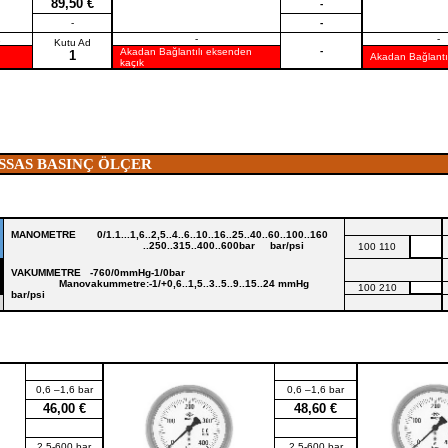
89,50 €
-
-
-
1
-
-
Kutu Ad
-
Akadan Bağlantılı eksenden
1
Akadan Bağlantıl
kaçık
ASSAS BASINÇ ÖLÇER SIVI 
MANOMETRE
0/1.1...1,6..2,5..4..6..10..16..25..40..60..100..160
..250..315..400..600bar bar/psi
100 110
VAKUMMETRE
-760/0mmHg-1/0bar
Manovakummetre:-1/+0,6..1,5..3..5..9..15..24 mmHg
100 210
bar/psi
0,6 –1,6 bar
0,6 –1,6 bar
46,00 €
48,60 €
2,5-600 bar
2,5-600 bar