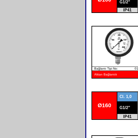
G1/2”
IP41
Bağlantı Tipi No: 0
Alttan Bağlantılı
Cl. 1,0
Ø
160
G1/2”
IP41