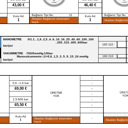
43,00 €
46,40 €
1
Bağlantı Tipi No: 11
Bağlantı Tip
Kutu Ad
Kutu Ad
Akadan Bağlantılı eksenden
1
1
Akadan Bağlantılı
kaçık
MANOMETRE
0/1.1...1,6..2,5..4..6..10..16..25..40..60..100..160
..250..315..400..600bar
160 110
bar/psi
VAKUMMETRE
-760/0mmHg-1/0bar
160 210
Manovakummetre:-1/+0,6..1,5..3..5..9..15..24 mmHg
bar/psi
-
0,6 –1,6 bar
-
69,00 €
-
ÜRETİMİ
ÜRETİ
-
YO
YOK
2,5-600 bar
-
65,50 €
-
-
1
-
-
Kutu Ad
-
Akadan Bağlantılı eksenden
1
Akadan Bağlantıl
kaçık