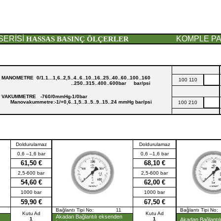
SERİSİ
KOMPLE PASL
HASSAS BASINÇ ÖLÇERLER
MANOMETRE
0/1.1...1,6..2,5..4..6..10..16..25..40..60..100..160
100 110
..250..315..400..600bar bar/psi
VAKUMMETRE
-760/0mmHg-1/0bar
Manovakummetre:-1/+0,6..1,5..3..5..9..15..24 mmHg bar/psi
100 210
Doldurulamaz
Doldurulamaz
0,6 –1,6 bar
0,6 –1,6 bar
61,50 €
68,10 €
2,5-600 bar
2,5-600 bar
54,60 €
62,00 €
1000 bar
1000 bar
59,90 €
67,50 €
1
Bağlantı Tipi No: 11
Bağlantı Tipi 
Kutu Ad
Kutu Ad
Akadan Bağlantılı eksenden
1
1
Akadan Bağlantıl