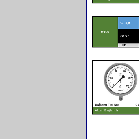
Cl. 1,0
Ø
160
G1/2”
IP41
Bağlantı Tipi No: 0
Alttan Bağlantılı