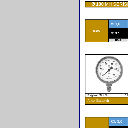
Ø 100
MH SERİS
Cl. 1,0
Ø
100
G1/2”
IP41
Bağlantı Tipi No: 0
Alttan Bağlantılı
Cl. 1,0