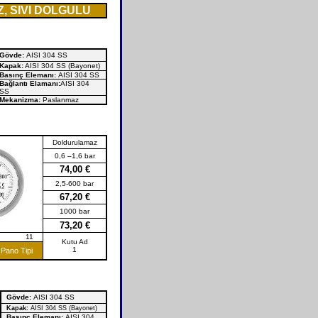
 SIVI DOLGULU
Gövde:
AISI 304 SS
Kapak:
AISI 304 SS (Bayonet)
Basınç Elemanı:
AISI 304 SS
Bağlantı Elamanı:
AISI 304
SS
Mekanizma:
Paslanmaz
Doldurulamaz
0,6 –1,6 bar
74,00 €
2,5-600 bar
67,20 €
1000 bar
73,20 €
i No: 11
Kutu Ad
1
 Pano Tipi
Gövde:
AISI 304 SS
Kapak:
AISI 304 SS (Bayonet)
Basınç Elemanı:
AISI 304