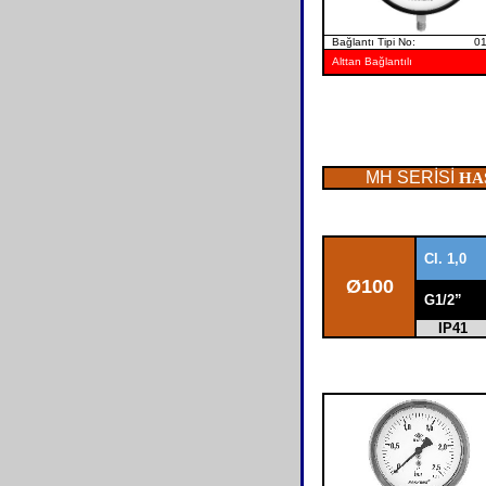
Bağlantı Tipi No: 0
Alttan Bağlantılı
MH SERİSİ
H
Cl. 1,0
Ø
100
G1/2”
IP41