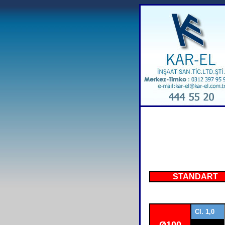
STAN
Cl. 1,0
Ø100