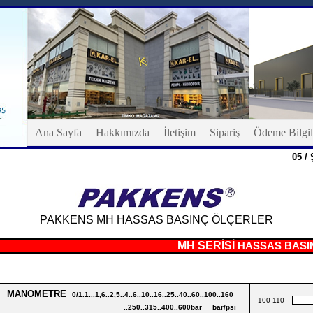
Ana Sayfa
Hakkımızda
İletişim
Sipariş
Ödeme Bilgil
05 /
PAKKENS MH HASSAS BASINÇ ÖLÇERLER
DART MH SERİSİ
HASSAS BASI
MANOMETRE
0/1.1...1,6..2,5..4..6..10..16..25..40..60..100..160
100 110
..250..315..400..600bar bar/psi