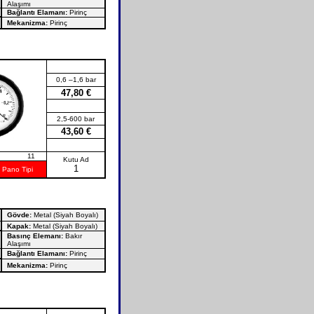
Alaşımı
Bağlantı Elamanı:
Pirinç
Mekanizma:
Pirinç
0,6 –1,6 bar
47,80 €
2,5-600 bar
43,60 €
i No: 11
Kutu Ad
1
 Pano Tipi
Gövde:
Metal (Siyah Boyalı)
Kapak:
Metal (Siyah Boyalı)
Basınç Elemanı:
Bakır
Alaşımı
Bağlantı Elamanı:
Pirinç
Mekanizma:
Pirinç