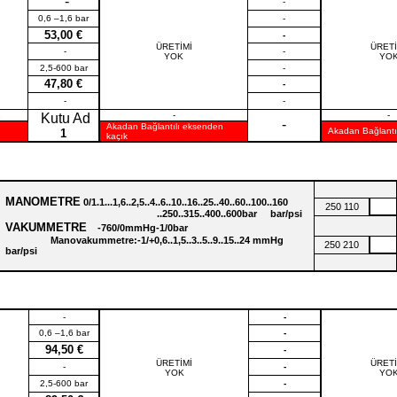
-
-
0,6 –1,6 bar
-
53,00 €
-
ÜRETİMİ
ÜRETİ
-
-
YOK
YO
2,5-600 bar
-
47,80 €
-
-
-
1
-
-
Kutu Ad
-
Akadan Bağlantılı eksenden
Akadan Bağlantıl
1
kaçık
MANOMETRE
0/1.1...1,6..2,5..4..6..10..16..25..40..60..100..160
250 110
..250..315..400..600bar bar/psi
VAKUMMETRE
-760/0mmHg-1/0bar
Manovakummetre:-1/+0,6..1,5..3..5..9..15..24 mmHg
250 210
bar/psi
-
-
0,6 –1,6 bar
-
94,50 €
-
ÜRETİMİ
ÜRETİ
-
-
YOK
YO
2,5-600 bar
-